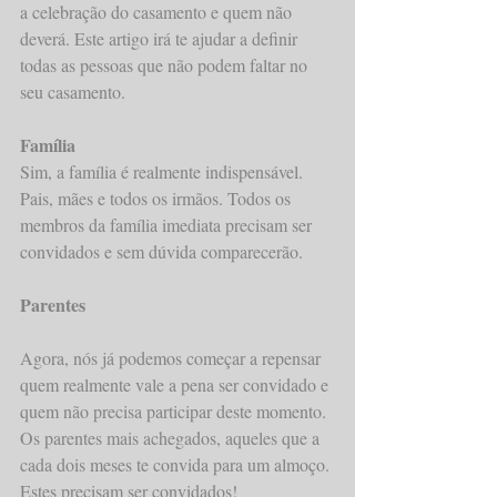
a celebração do casamento e quem não 
deverá. Este artigo irá te ajudar a definir 
todas as pessoas que não podem faltar no 
seu casamento.
Família
Sim, a família é realmente indispensável. 
Pais, mães e todos os irmãos. Todos os 
membros da família imediata precisam ser 
convidados e sem dúvida comparecerão.
Parentes
Agora, nós já podemos começar a repensar 
quem realmente vale a pena ser convidado e 
quem não precisa participar deste momento. 
Os parentes mais achegados, aqueles que a 
cada dois meses te convida para um almoço. 
Estes precisam ser convidados!