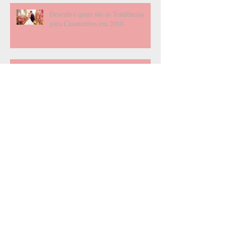
Descubra quais são as Tendências
para Casamentos em 2018
4 Dicas para seu Chá de Lingerie
Três livros fundamentais para um
casamento feliz
100 pessoas que DEVEM FALTAR
no seu casamento.