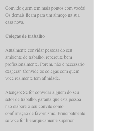
Convide quem tem mais pontos com vocês! 
Os demais ficam para um almoço na sua 
casa nova.
Colegas de trabalho
Atualmente convidar pessoas do seu 
ambiente de trabalho, repercute bem 
profissionalmente. Porém, não é necessário 
exagerar. Convide os colegas com quem 
você realmente tem afinidade.
Atenção: Se for convidar alguém do seu 
setor de trabalho, garanta que esta pessoa 
não elabore o seu convite como 
confirmação de favoritismo. Principalmente 
se você for hierarquicamente superior.