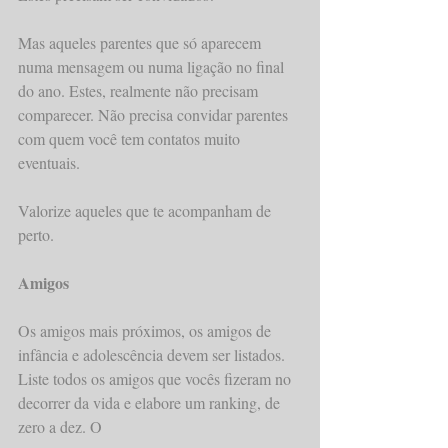
Mas aqueles parentes que só aparecem 
numa mensagem ou numa ligação no final 
do ano. Estes, realmente não precisam 
comparecer. Não precisa convidar parentes 
com quem você tem contatos muito 
eventuais.
Valorize aqueles que te acompanham de 
perto.
Amigos
Os amigos mais próximos, os amigos de 
infância e adolescência devem ser listados.
Liste todos os amigos que vocês fizeram no 
decorrer da vida e elabore um ranking, de 
zero a dez. O