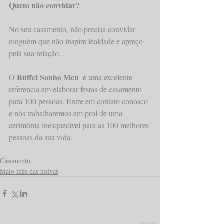
Quem não convidar?
No seu casamento, não precisa convidar 
ninguém que não inspire lealdade e apreço 
pela sua relação.
Buffet Sonho Meu  
O 
é uma excelente 
referencia em elaborar festas de casamento 
para 100 pessoas. Entre em contato conosco 
e nós trabalharemos em prol de uma 
cerimônia inesquecível para as 100 melhores 
pessoas da sua vida.
Casamento
Maio mês das noivas