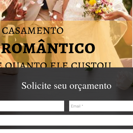
Solicite seu orçamento
ico do Brasil e quanto ele custou.
nteceu ontem. No dia de ontem, em algum lugar do país duas pessoas trocaram