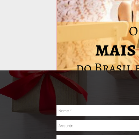
O casamento mais românt
O casamento mais romântico do Brasil aco
juras de amor,...