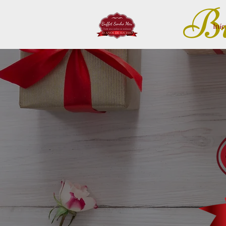
Bu
Iníc