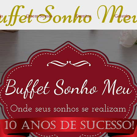
ffet Sonho Me
io
Quem Somos
Eventos
Galeria