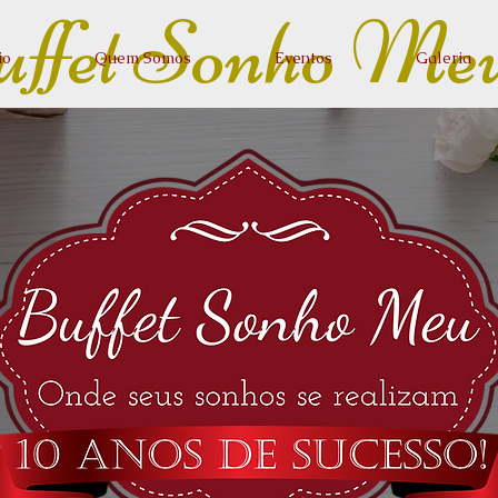
ffet Sonho Me
io
Quem Somos
Eventos
Galeria