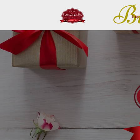
Bu
Iníc