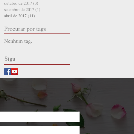
outubro de 2017
(3)
3 posts
setembro de 2017
(1)
1 post
abril de 2017
(11)
11 posts
Procurar por tags
Nenhum tag.
Siga