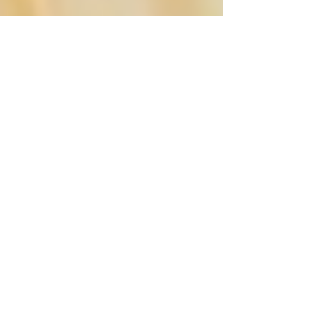
3 dicas de lugares para sua lua
de mel em 2018
Lua de mel é um momento delicioso e único na vida do
casal. Conheça 3 lugares incríveis para conhecer (ou
voltar) com o seu amor!