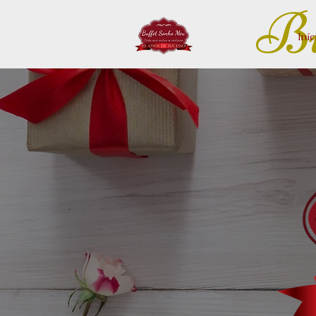
Bu
Iníc