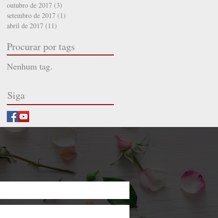
outubro de 2017
(3)
3 posts
setembro de 2017
(1)
1 post
abril de 2017
(11)
11 posts
Procurar por tags
Nenhum tag.
Siga