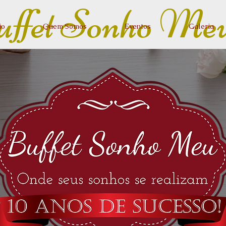
ffet Sonho Me
io
Quem Somos
Eventos
Galeria