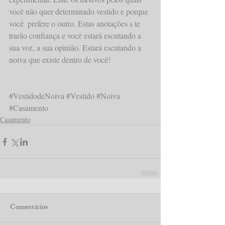
você não quer determinado vestido e porque 
você  prefere o outro. Estas anotações s te 
trarão confiança e você estará escutando a 
sua voz, a sua opinião. Estará escutando a 
noiva que existe dentro de você! 
#VestidodeNoiva
#Vestido
#Noiva
#Casamento
Casamento
Comentários