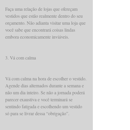
Faça uma relação de lojas que ofereçam 
vestidos que estão realmente dentro do seu 
orçamento. Não adianta visitar uma loja que 
você sabe que encontrará coisas lindas 
embora economicamente inviáveis.  
3. Vá com calma 
Vá com calma na hora de escolher o vestido. 
Agende dias alternados durante a semana e 
não um dia inteiro. Se não a jornada poderá 
parecer exaustiva e você terminará se 
sentindo fatigada e escolhendo um vestido 
só para se livrar dessa “obrigação”. 