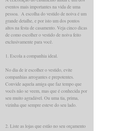
eventos mais importantes na vida de uma 
pessoa.  A escolha do vestido de noiva é um 
grande detalhe, e por isto um dos pontos 
altos na festa de casamento. Veja cinco dicas 
de como escolher o vestido de noiva feito 
exclusivamente para você. 
1. Escola a companhia ideal. 
No dia de ir escolher o vestido, evite 
companhias arrogantes e prepotentes. 
Convide aquela amiga que faz tempo que 
vocês não se veem, mas que é conhecida por 
seu muito agradável. Ou uma tia, prima, 
vizinha que sempre esteve do seu lado.  
2. Liste as lojas que estão no seu orçamento 