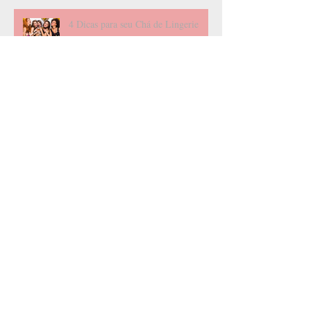
4 Dicas para seu Chá de Lingerie
Três livros fundamentais para um
casamento feliz
100 pessoas que DEVEM FALTAR
no seu casamento.
Arquivo