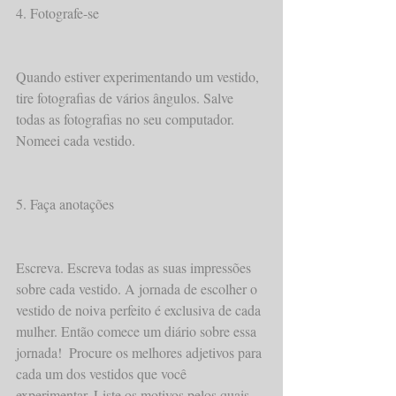
4. Fotografe-se 
Quando estiver experimentando um vestido, 
tire fotografias de vários ângulos. Salve 
todas as fotografias no seu computador. 
Nomeei cada vestido.
5. Faça anotações  
Escreva. Escreva todas as suas impressões 
sobre cada vestido. A jornada de escolher o 
vestido de noiva perfeito é exclusiva de cada 
mulher. Então comece um diário sobre essa 
jornada!  Procure os melhores adjetivos para 
cada um dos vestidos que você 
experimentar. Liste os motivos pelos quais 